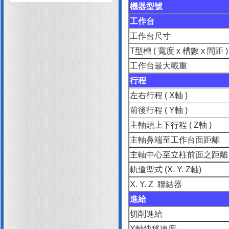
機器型號
工作台
工作台尺寸
T型槽 ( 寬度 x 槽數 x 間距 )
工作台最大載重
行程
左右行程 ( X軸 )
前後行程 ( Y軸 )
主軸頭上下行程 ( Z軸 )
主軸鼻端至工作台面距離
主軸中心至立柱前面之距離
軌道型式 (X. Y. Z軸)
X. Y. Z 聯結器
進給
切削進給
X軸快移速度