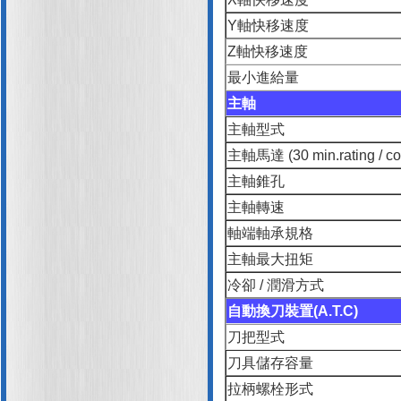
Y軸快移速度
Z軸快移速度
最小進給量
主軸
主軸型式
主軸馬達 (30 min.rating / con
主軸錐孔
主軸轉速
軸端軸承規格
主軸最大扭矩
冷卻 / 潤滑方式
自動換刀裝置(A.T.C)
刀把型式
刀具儲存容量
拉柄螺栓形式