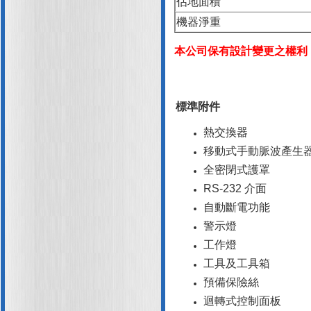
佔地面積
機器淨重
本公司保有設計變更之權利
標準附件
熱交換器
移動式手動脈波產生
全密閉式護罩
RS-232 介面
自動斷電功能
警示燈
工作燈
工具及工具箱
預備保險絲
迴轉式控制面板