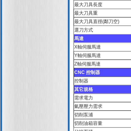
最大刀具長度
最大刀具重
最大刀具直徑(鄰刀空)
選刀方式
馬達
X軸伺服馬達
Y軸伺服馬達
Z軸伺服馬達
CNC 控制器
控制器
其它規格
需求電力
氣壓壓力需求
切削泵浦
切削油箱容量